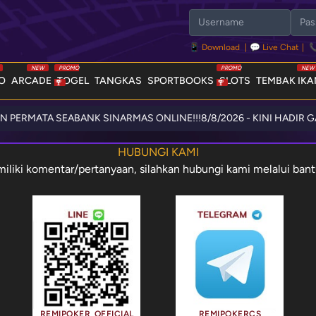
📱 Download
|
💬 Live Chat
|

NEW
PROMO
PROMO
NEW
NO
ARCADE
TOGEL
TANGKAS
SPORTBOOKS
SLOTS
TEMBAK IKA
N PERMATA SEABANK SINARMAS ONLINE!!!
8/8/2026 - KINI HADIR GA
HUBUNGI KAMI
liki komentar/pertanyaan, silahkan hubungi kami melalui bant
REMIPOKER_OFFICIAL
REMIPOKERCS