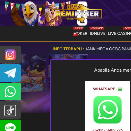
PROMO
PROMO
NEW
POKER
IDNLIVE
LIVE CASI
DANAMON E-WALLET JAGO JENIUS MANDIRI MAYBANK MEGA OCBC PANI
INFO TERBARU :
Apabila Anda memi
+6282256828275