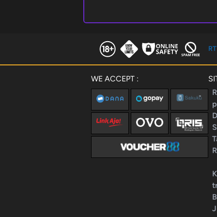
RT
WE ACCEPT :
SI
R
p
D
S
T
R
K
t
B
J